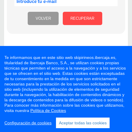
Te informamos que en este sitio web skipirineos.ibercaja.es,
titularidad de Ibercaja Banco, S.A., se utilizan cookies propias
técnicas que permiten el acceso a la navegación y a los servicios
-
CONDICIONES DE USO
COOKIES
que se ofrecen en el sitio web. Estas cookies están exceptuadas
de tu consentimiento en la medida en que son estrictamente
necesarias para la prestación de los servicios solicitados en el
sitio web (incluyendo la utilización de elementos de seguridad
durante la navegación, la habilitación de contenidos dinámicos y
la descarga de contenidos para la difusión de videos o sonidos).
Para conocer más información sobre las cookies que utilizamos,
visita nuestra
Política de Cookies
Configuración de cookies
Aceptar todas las cookies
Tecnología Vippay Ski
Webdreams © 2026